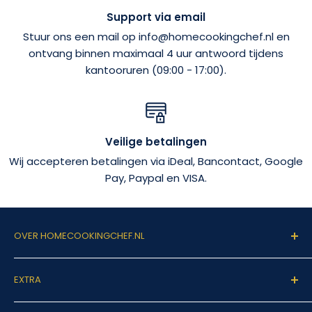
Support via email
Stuur ons een mail op info@homecookingchef.nl en
ontvang binnen maximaal 4 uur antwoord tijdens
kantooruren (09:00 - 17:00).
Veilige betalingen
Wij accepteren betalingen via iDeal, Bancontact, Google
Pay, Paypal en VISA.
OVER HOMECOOKINGCHEF.NL
Welkom op homecookingchef.nl!
EXTRA
Onze missie is vrij simpel: Het leven van de
Zoeken
hobbykok zo makkelijk mogelijk maken. Dit doen wij