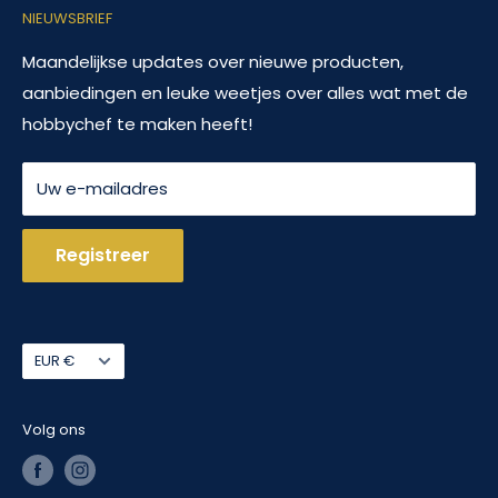
NIEUWSBRIEF
Veelgestelde vragen
door hoogstaande horeca producten beschikbaar
te maken voor de hobbykok.
Contact
Maandelijkse updates over nieuwe producten,
aanbiedingen en leuke weetjes over alles wat met de
Terugbetalingsbeleid
Van complete serviessets tot avocadosnijders, van
hobbychef te maken heeft!
Algemene voorwaarden
meloenboor tot weckpot: wij hebben het!
Servicevoorwaarden
Uw e-mailadres
Registreer
Valuta
EUR €
Volg ons