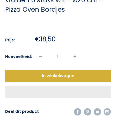
kruiden 6 stuks wit - Ø20 cm -
Pizza Oven Bordjes
Sale:
€18,50
Prijs:
Hoeveelheid:
In winkelwagen
Deel dit product