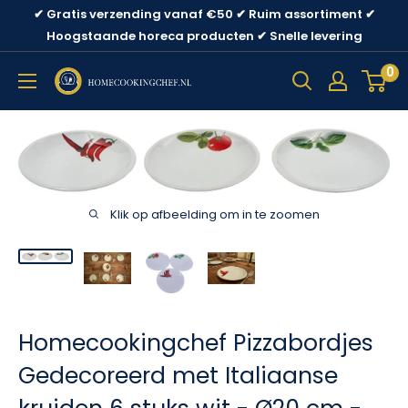
Ga
✔ Gratis verzending vanaf €50 ✔ Ruim assortiment ✔
direct
Hoogstaande horeca producten ✔ Snelle levering
naar
0
content
Klik op afbeelding om in te zoomen
Homecookingchef Pizzabordjes
Gedecoreerd met Italiaanse