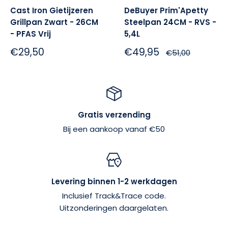
Cast Iron Gietijzeren
DeBuyer Prim'Apetty
Grillpan Zwart - 26CM
Steelpan 24CM - RVS -
- PFAS Vrij
5,4L
Sale:
Sale:
€29,50
€49,95
Normale
€51,00
prijs
Gratis verzending
Bij een aankoop vanaf €50
Levering binnen 1-2 werkdagen
Inclusief Track&Trace code.
Uitzonderingen daargelaten.