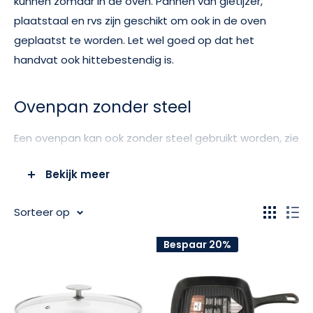
kunnen zomaar in de oven. Pannen van
gietijzer,
plaatstaal en rvs zijn geschikt om ook in de oven
geplaatst te worden. Let wel goed op dat het
handvat ook hittebestendig is.
Ovenpan zonder steel
Een ovenpan kan ook zonder steel gebruikt worden, zie
bijvoorbeeld deze bbq-pan. Ook hebben we bij
Bekijk meer
Homecookingchef bijbehorende deksel voor de
ovenpannen.
Sorteer op
Bespaar 20%