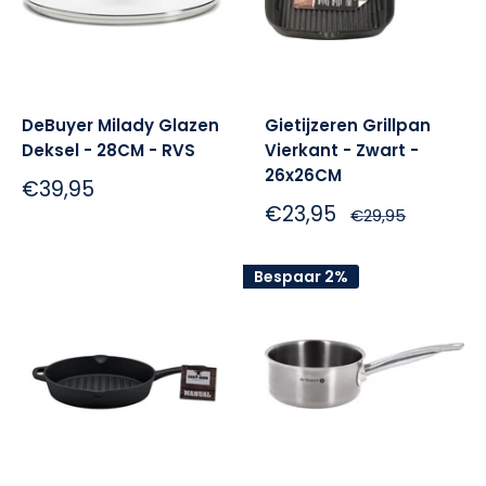
DeBuyer Milady Glazen
Gietijzeren Grillpan
Deksel - 28CM - RVS
Vierkant - Zwart -
26x26CM
Sale:
€39,95
Sale:
€23,95
Normale
€29,95
prijs
Bespaar 2%