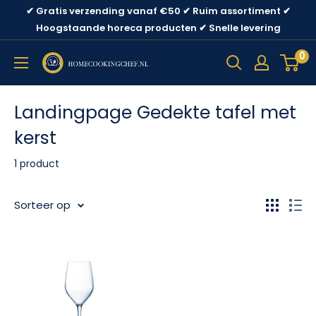
Ga
✔ Gratis verzending vanaf €50 ✔ Ruim assortiment ✔
direct
Hoogstaande horeca producten ✔ Snelle levering
naar
0
content
Landingpage Gedekte tafel met
kerst
1 product
Sorteer op