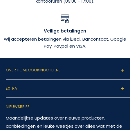
kantooruren (09:00 - 17:00).
Veilige betalingen
Wij accepteren betalingen via iDeal, Bancontact, Google
Pay, Paypal en VISA.
OVER HOMECOOKINGCHEF.NL
Welkom op homecookingchef.nl!
EXTRA
Onze missie is vrij simpel: Het leven van de
Zoeken
hobbykok zo makkelijk mogelijk maken. Dit doen wij
NIEUWSBRIEF
Veelgestelde vragen
door hoogstaande horeca producten beschikbaar
te maken voor de hobbykok.
Contact
Maandelijkse updates over nieuwe producten,
aanbiedingen en leuke weetjes over alles wat met de
Terugbetalingsbeleid