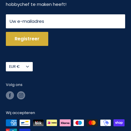
Van complete serviessets tot avocadosnijders, van
hobbychef te maken heeft!
Algemene voorwaarden
meloenboor tot weckpot: wij hebben het!
Servicevoorwaarden
Uw e-mailadres
Registreer
Valuta
EUR €
Volg ons
Wij accepteren