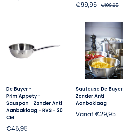
beter is voor het milieu en geen schadelijke stoffen
Sale:
€99,95
Normale
€109,95
bevat die in het eten kunnen komen. Bekijk
prijs
bijvoorbeeld eens de
De Buyer sauteuse 24 cm
of de
De Buyer sauteuse 28 cm
!
De Buyer -
Sauteuse De Buyer
Prim'Appety -
Zonder Anti
Sauspan - Zonder Anti
Aanbaklaag
Aanbaklaag - RVS - 20
Sale:
Vanaf
€29,95
CM
Sale:
€45,95