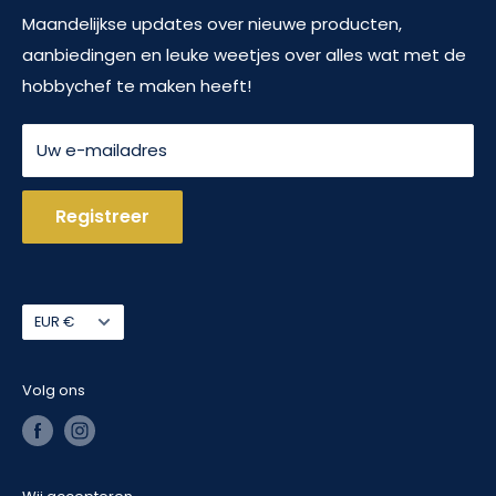
te maken voor de hobbykok.
Contact
Maandelijkse updates over nieuwe producten,
aanbiedingen en leuke weetjes over alles wat met de
Terugbetalingsbeleid
Van complete serviessets tot avocadosnijders, van
hobbychef te maken heeft!
Algemene voorwaarden
meloenboor tot weckpot: wij hebben het!
Servicevoorwaarden
Uw e-mailadres
Registreer
Valuta
EUR €
Volg ons