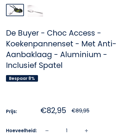
De Buyer - Choc Access -
Koekenpannenset - Met Anti-
Aanbaklaag - Aluminium -
Inclusief Spatel
Bespaar 8%
Sale:
€82,95
Normale
€89,95
Prijs:
prijs
Hoeveelheid: