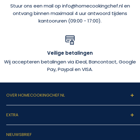
Stuur ons een mail op info@homecookingchef.nl en
ontvang binnen maximaal 4 uur antwoord tijdens
kantooruren (09:00 - 17:00).
Veilige betalingen
Wij accepteren betalingen via iDeal, Bancontact, Google
Pay, Paypal en VISA.
OVER HOMECOOKINGCHEF.NL
Welkom op homecookingchef.nl!
EXTRA
Onze missie is vrij simpel: Het leven van de
Zoeken
hobbykok zo makkelijk mogelijk maken. Dit doen wij
NIEUWSBRIEF
Veelgestelde vragen
door hoogstaande horeca producten beschikbaar